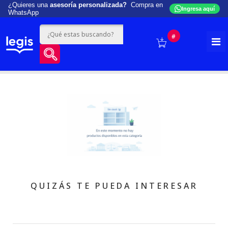
¿Quieres una
asesoría personalizada?
Compra en
Ingresa aquí
WhatsApp
#
QUIZÁS TE PUEDA INTERESAR