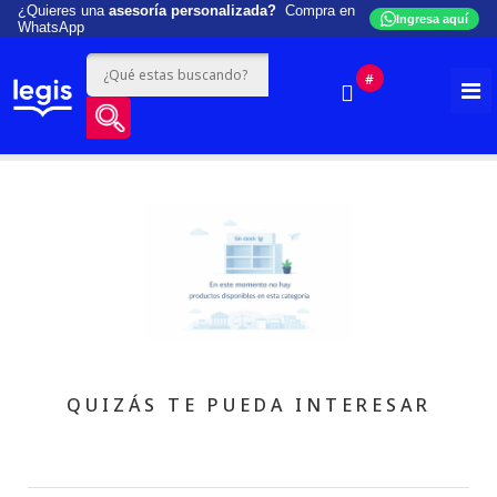
¿Quieres una
asesoría personalizada?
Compra en
Ingresa aquí
WhatsApp
#
QUIZÁS TE PUEDA INTERESAR