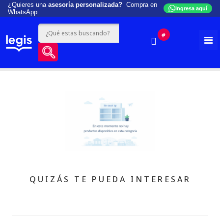
¿Quieres una
asesoría personalizada?
Compra en
Ingresa aquí
WhatsApp
#
QUIZÁS TE PUEDA INTERESAR