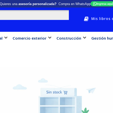
Quieres una
asesoría personalizada?
Compra en WhatsApp
Ingresa aquí
Mis libros 
al
Comercio exterior
Construcción
Gestión hu