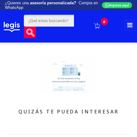
¿Quieres una
asesoría personalizada?
Compra en
Ingresa aquí
WhatsApp
#
QUIZÁS TE PUEDA INTERESAR