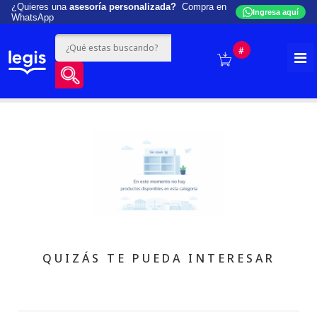
¿Quieres una
asesoría personalizada?
Compra en
Ingresa aquí
WhatsApp
#
QUIZÁS TE PUEDA INTERESAR