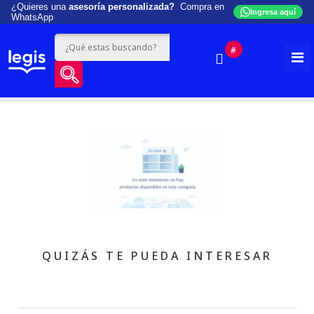
¿Quieres una
asesoría personalizada?
Compra en
Ingresa aquí
WhatsApp
#
QUIZÁS TE PUEDA INTERESAR