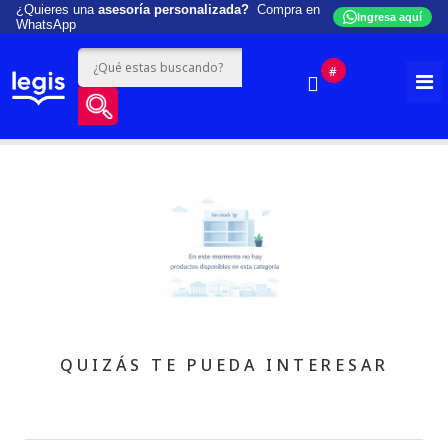
¿Quieres una
asesoría personalizada?
Compra en
Ingresa aquí
WhatsApp
#
QUIZÁS TE PUEDA INTERESAR