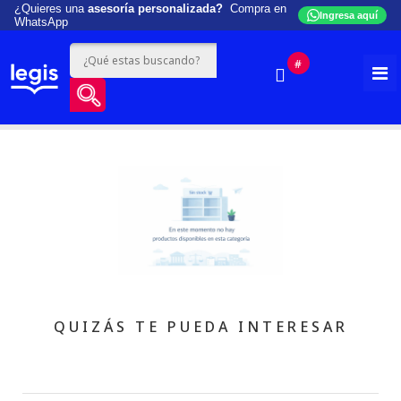
¿Quieres una
asesoría personalizada?
Compra en
Ingresa aquí
WhatsApp
#
QUIZÁS TE PUEDA INTERESAR