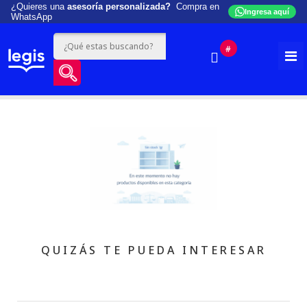
¿Quieres una
asesoría personalizada?
Compra en
Ingresa aquí
WhatsApp
#
QUIZÁS TE PUEDA INTERESAR