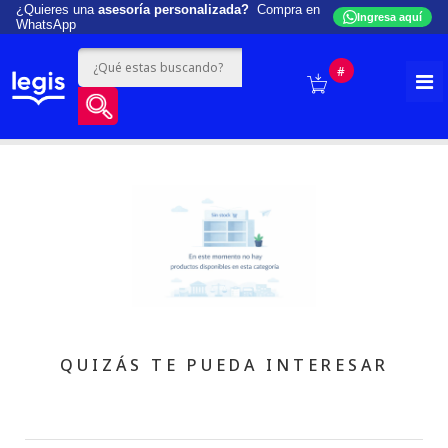
¿Quieres una
asesoría personalizada?
Compra en
Ingresa aquí
WhatsApp
#
QUIZÁS TE PUEDA INTERESAR