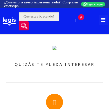
¿Quieres una
asesoría personalizada?
Compra en
Ingresa aquí
WhatsApp
#
QUIZÁS TE PUEDA INTERESAR