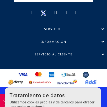
SERVICIOS
INFORMACIÓN
SERVICIO AL CLIENTE
Política de Privacidad
Tratamiento de datos
Términos y Condiciones
Utilizamos cookies propias y de terceros para ofrecer
Línea Ética de Denuncias
una mejor experiencia.