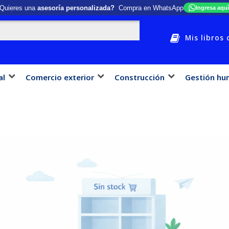
Quieres una
asesoría personalizada?
Compra en WhatsApp
Ingresa aquí
Mis libros 
al
Comercio exterior
Construcción
Gestión hu