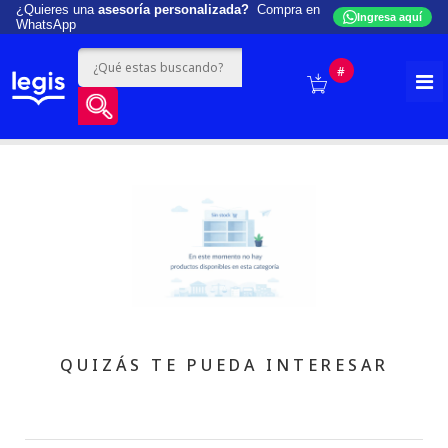
¿Quieres una
asesoría personalizada?
Compra en
Ingresa aquí
WhatsApp
#
QUIZÁS TE PUEDA INTERESAR