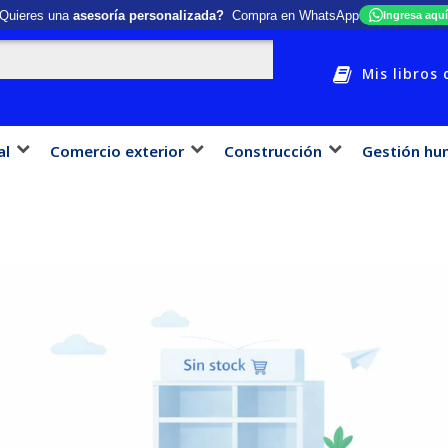
Quieres una
asesoría personalizada?
Compra en WhatsApp
Ingresa aquí
Mis libros 
al
Comercio exterior
Construcción
Gestión hu