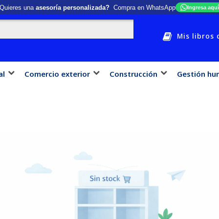
Quieres una
asesoría personalizada?
Compra en WhatsApp
Ingresa aquí
Mis libros 
al
Comercio exterior
Construcción
Gestión hu