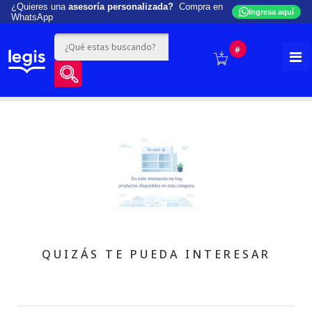
¿Quieres una
asesoría personalizada?
Compra en
Ingresa aquí
WhatsApp
#
QUIZÁS TE PUEDA INTERESAR