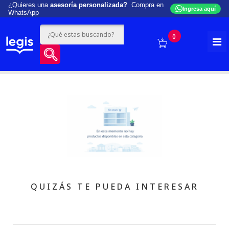
¿Quieres una
asesoría personalizada?
Compra en
Ingresa aquí
WhatsApp
0
QUIZÁS TE PUEDA INTERESAR