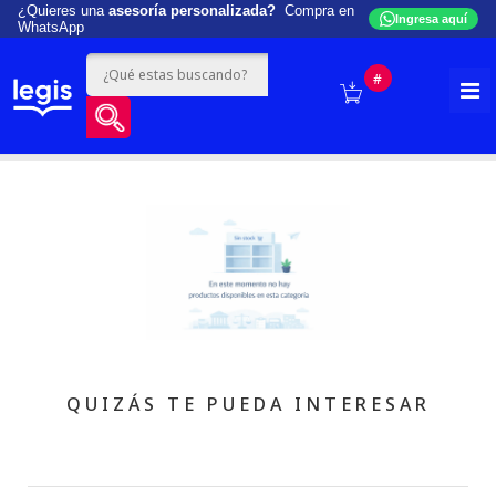
¿Quieres una
asesoría personalizada?
Compra en
Ingresa aquí
WhatsApp
#
QUIZÁS TE PUEDA INTERESAR