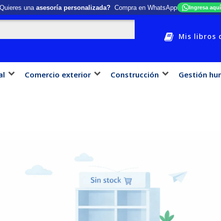
Quieres una
asesoría personalizada?
Compra en WhatsApp
Ingresa aquí
Mis libros 
al
Comercio exterior
Construcción
Gestión hu