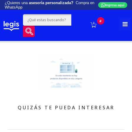
¿Quieres una
asesoría personalizada?
Compra en
Ingresa aquí
WhatsApp
#
QUIZÁS TE PUEDA INTERESAR