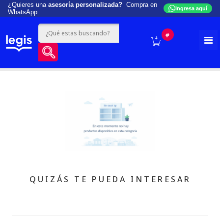
¿Quieres una
asesoría personalizada?
Compra en
Ingresa aquí
WhatsApp
#
QUIZÁS TE PUEDA INTERESAR