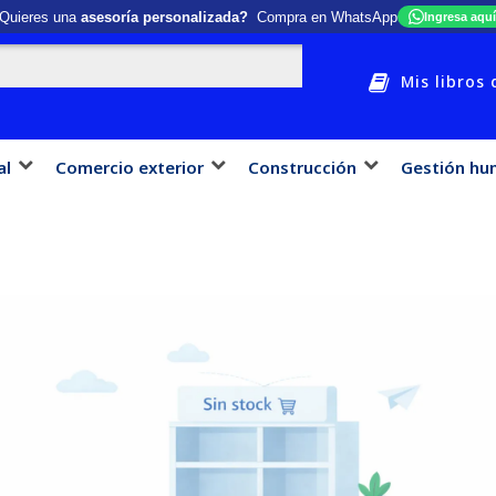
Quieres una
asesoría personalizada?
Compra en WhatsApp
Ingresa aquí
Mis libros 
al
Comercio exterior
Construcción
Gestión hu