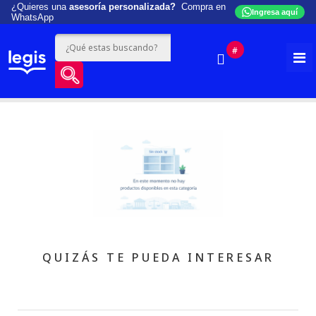
¿Quieres una
asesoría personalizada?
Compra en
Ingresa aquí
WhatsApp
#
QUIZÁS TE PUEDA INTERESAR