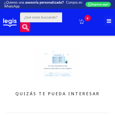
¿Quieres una
asesoría personalizada?
Compra en
Ingresa aquí
WhatsApp
#
QUIZÁS TE PUEDA INTERESAR