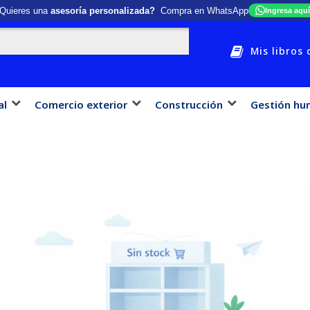
Quieres una
asesoría personalizada?
Compra en WhatsApp
Ingresa aquí
Mis libros 
al
Comercio exterior
Construcción
Gestión hu