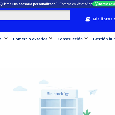
Quieres una
asesoría personalizada?
Compra en WhatsApp
Ingresa aquí
Mis libros 
al
Comercio exterior
Construcción
Gestión hu