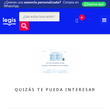
¿Quieres una
asesoría personalizada?
Compra en
Ingresa aquí
WhatsApp
#
QUIZÁS TE PUEDA INTERESAR