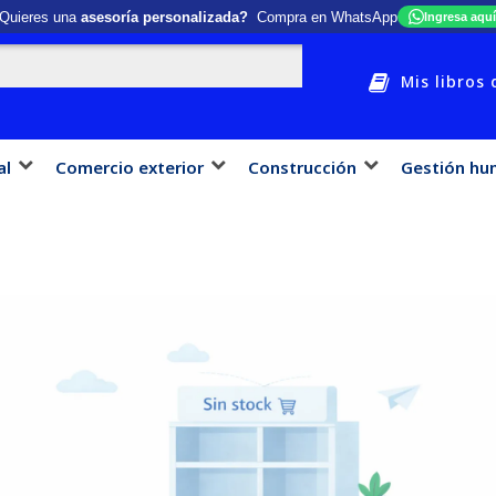
Quieres una
asesoría personalizada?
Compra en WhatsApp
Ingresa aquí
Mis libros 
al
Comercio exterior
Construcción
Gestión hu