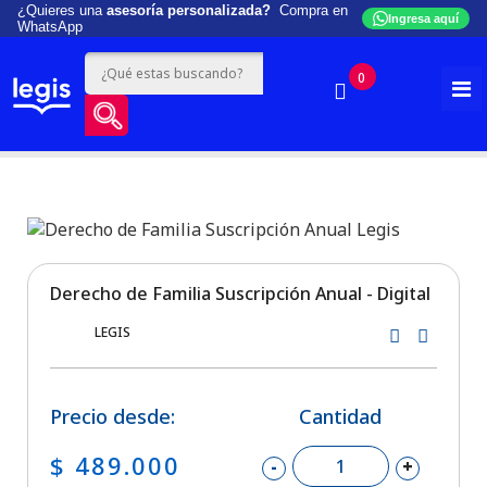
¿Quieres una
asesoría personalizada?
Compra en
Ingresa aquí
WhatsApp
0
Derecho de Familia Suscripción Anual - Digital
LEGIS
Precio desde:
Cantidad
$ 489.000
-
+