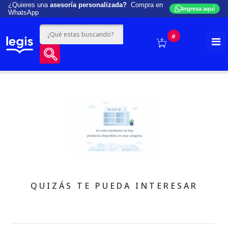
¿Quieres una
asesoría personalizada?
Compra en
Ingresa aquí
WhatsApp
#
QUIZÁS TE PUEDA INTERESAR