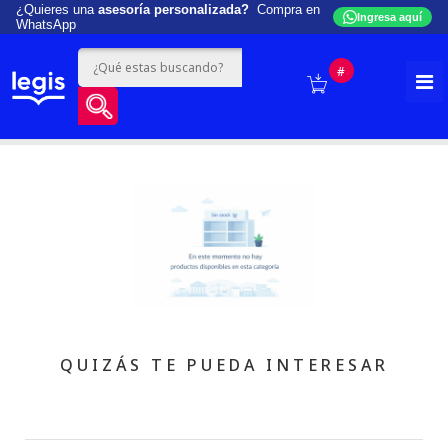
¿Quieres una
asesoría personalizada?
Compra en
Ingresa aquí
WhatsApp
#
QUIZÁS TE PUEDA INTERESAR