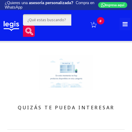
¿Quieres una
asesoría personalizada?
Compra en
Ingresa aquí
WhatsApp
#
QUIZÁS TE PUEDA INTERESAR