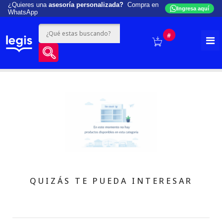
¿Quieres una
asesoría personalizada?
Compra en
Ingresa aquí
WhatsApp
#
QUIZÁS TE PUEDA INTERESAR