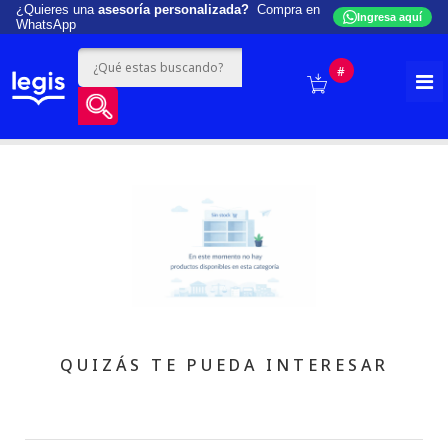
¿Quieres una
asesoría personalizada?
Compra en
Ingresa aquí
WhatsApp
#
QUIZÁS TE PUEDA INTERESAR