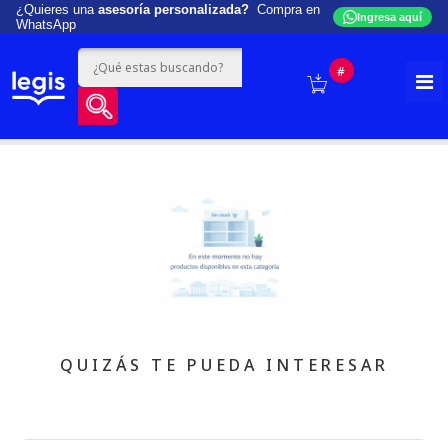
¿Quieres una
asesoría personalizada?
Compra en
Ingresa aquí
WhatsApp
#
QUIZÁS TE PUEDA INTERESAR