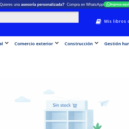
Quieres una
asesoría personalizada?
Compra en WhatsApp
Ingresa aquí
Mis libros 
al
Comercio exterior
Construcción
Gestión hu