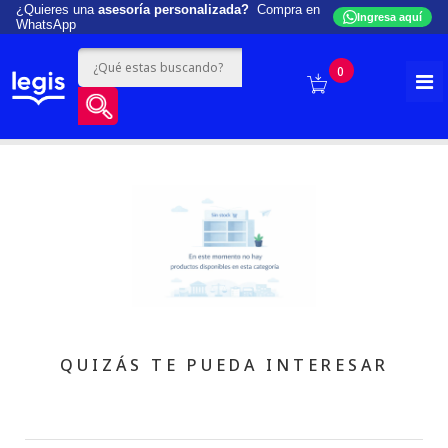
¿Quieres una
asesoría personalizada?
Compra en
Ingresa aquí
WhatsApp
0
QUIZÁS TE PUEDA INTERESAR