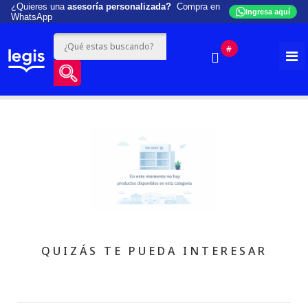
¿Quieres una
asesoría personalizada?
Compra en
Ingresa aquí
WhatsApp
#
QUIZÁS TE PUEDA INTERESAR