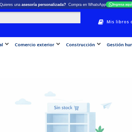
Quieres una
asesoría personalizada?
Compra en WhatsApp
Ingresa aquí
Mis libros 
al
Comercio exterior
Construcción
Gestión hu