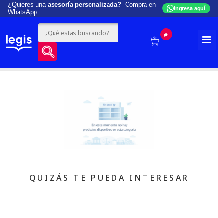
¿Quieres una
asesoría personalizada?
Compra en
Ingresa aquí
WhatsApp
#
QUIZÁS TE PUEDA INTERESAR