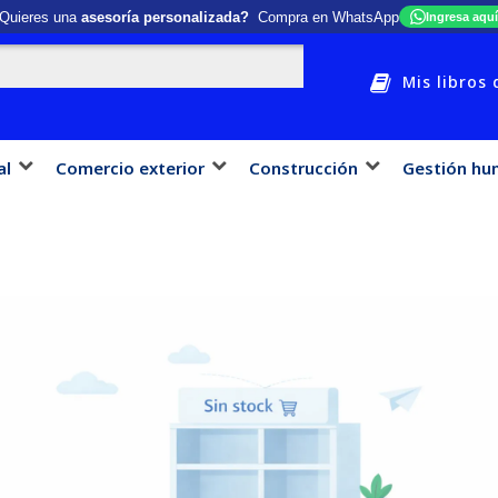
Quieres una
asesoría personalizada?
Compra en WhatsApp
Ingresa aquí
Mis libros 
al
Comercio exterior
Construcción
Gestión hu