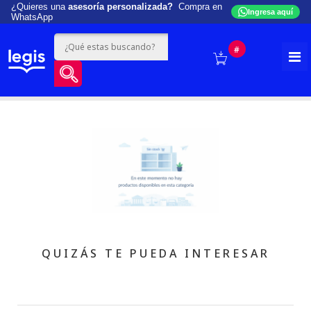
¿Quieres una
asesoría personalizada?
Compra en
Ingresa aquí
WhatsApp
#
QUIZÁS TE PUEDA INTERESAR