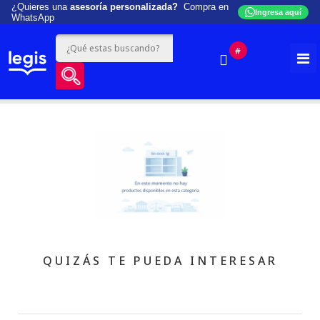
¿Quieres una
asesoría personalizada?
Compra en
Ingresa aquí
WhatsApp
#
QUIZÁS TE PUEDA INTERESAR