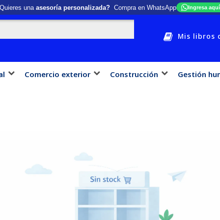
Quieres una
asesoría personalizada?
Compra en WhatsApp
Ingresa aquí
Mis libros 
al
Comercio exterior
Construcción
Gestión hu