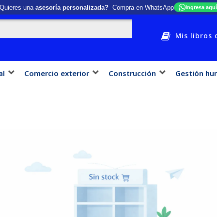
Quieres una
asesoría personalizada?
Compra en WhatsApp
Ingresa aquí
Mis libros 
al
Comercio exterior
Construcción
Gestión hu