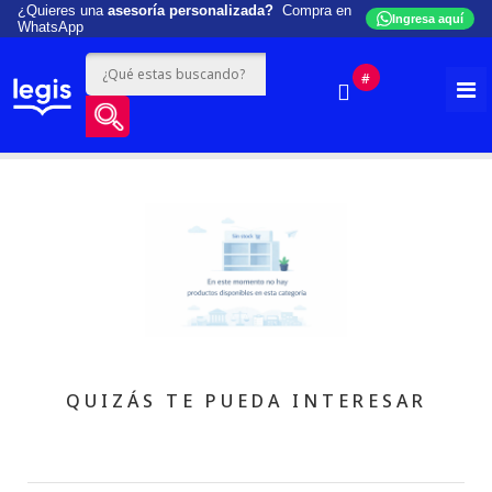
¿Quieres una
asesoría personalizada?
Compra en
Ingresa aquí
WhatsApp
#
QUIZÁS TE PUEDA INTERESAR