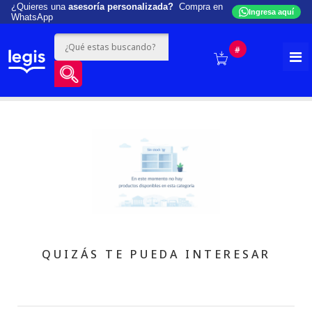
¿Quieres una
asesoría personalizada?
Compra en
Ingresa aquí
WhatsApp
#
QUIZÁS TE PUEDA INTERESAR