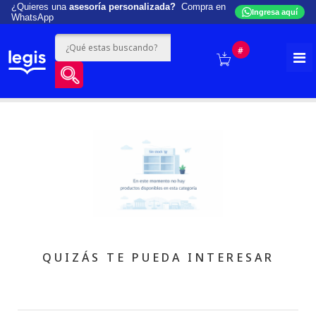
¿Quieres una
asesoría personalizada?
Compra en
Ingresa aquí
WhatsApp
#
QUIZÁS TE PUEDA INTERESAR