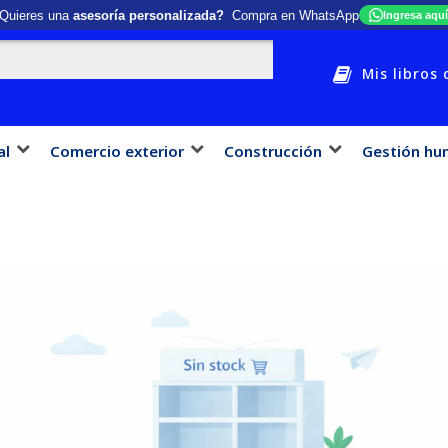
Quieres una
asesoría personalizada?
Compra en WhatsApp
Ingresa aquí
Mis libros 
al
Comercio exterior
Construcción
Gestión hu